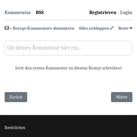
Kommentar
RSS
Registrieren
Login
» Rezept-Kommentare abonnieren
Alles zuklappen
Beste
Gib deinen Kommentar hier ein...
Jetzt den ersten Kommentar zu diesem Rezept schreiben!
Vorheriger Beitrag: Spaghetti Bolognese
Nächster Bei
Zurück
Weiter
Rechtliches