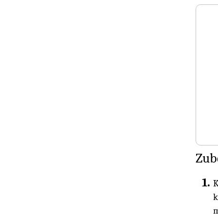
Zub
K
k
m