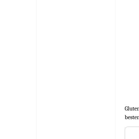
Glute
beste