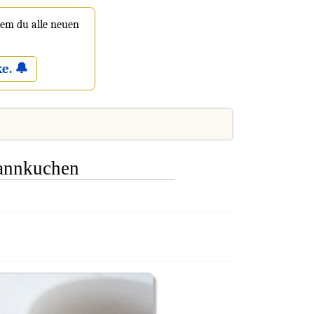
 dem du alle neuen
e. 🔔
annkuchen