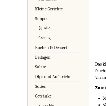
Kleine Gerichte
Suppen
Alle
Cremig
Kuchen & Dessert
Beilagen
Das kl
Salate
fruch
Dips und Aufstriche
Varia
Soßen
Zutat
Getränke
S
5
Smoothie