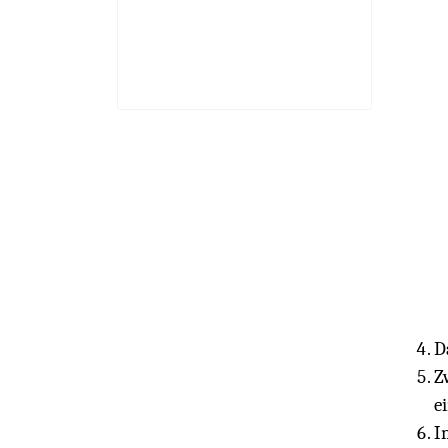
D
Z
e
I