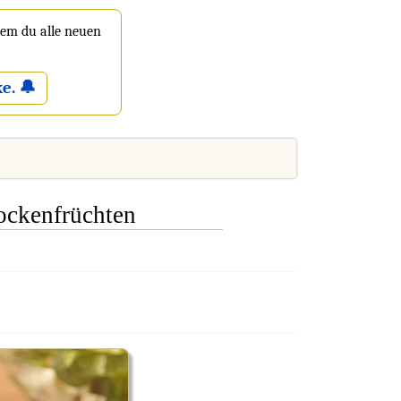
 dem du alle neuen
e. 🔔
rockenfrüchten