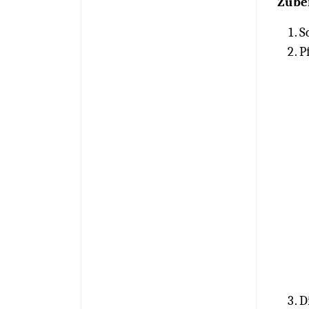
Zube
S
P
D