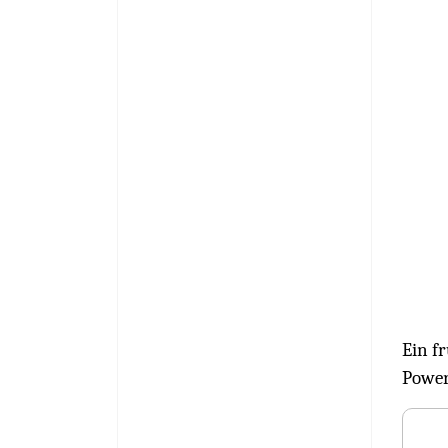
Ein f
Power