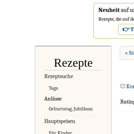
Neuheit
auf u
Rezepte, die auf 
👉 T
» St
Rezepte
Rezeptsuche
Ko
Tags
Anlässe
Ratin
Geburtstag, Jubiläum
Hauptspeisen
Für Kinder