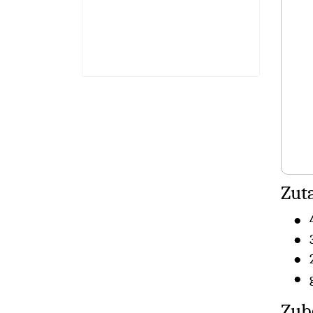
Zuta
Zub