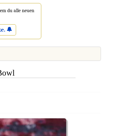
 dem du alle neuen
e. 🔔
Bowl