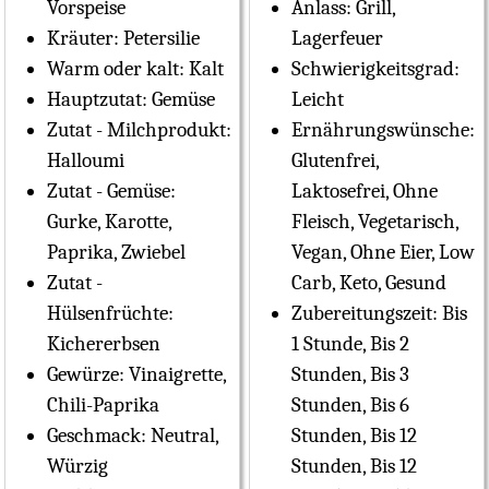
Vorspeise
Anlass:
Grill,
Kräuter:
Petersilie
Lagerfeuer
Warm oder kalt:
Kalt
Schwierigkeitsgrad:
Hauptzutat:
Gemüse
Leicht
Zutat - Milchprodukt:
Ernährungswünsche:
Halloumi
Glutenfrei,
Zutat - Gemüse:
Laktosefrei, Ohne
Gurke, Karotte,
Fleisch, Vegetarisch,
Paprika, Zwiebel
Vegan, Ohne Eier, Low
Zutat -
Carb, Keto, Gesund
Hülsenfrüchte:
Zubereitungszeit:
Bis
Kichererbsen
1 Stunde, Bis 2
Gewürze:
Vinaigrette,
Stunden, Bis 3
Chili-Paprika
Stunden, Bis 6
Geschmack:
Neutral,
Stunden, Bis 12
Würzig
Stunden, Bis 12