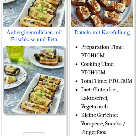
Auberginenröllchen mit
Datteln mit Käsefüllung
Frischkäse und Feta
Preparation Time:
PT0H10M
Cooking Time:
PT0H00M
Total Time:
PT0H10M
Diet:
Glutenfrei,
Laktosefrei,
Vegetarisch
Kleine Gerichte:
Vorspeise, Snacks /
Fingerfood