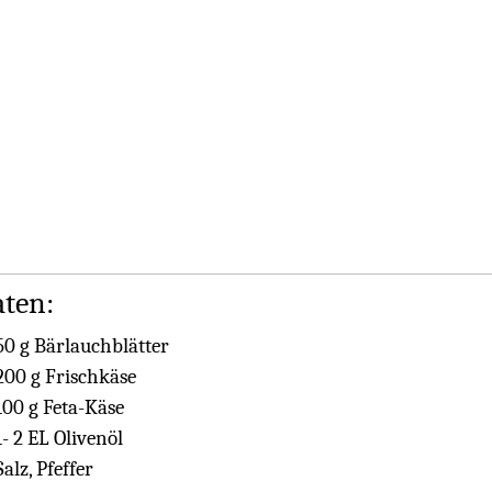
aten:
50 g Bärlauchblätter
200 g Frischkäse
100 g Feta-Käse
1- 2 EL Olivenöl
Salz, Pfeffer