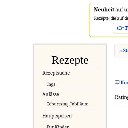
Neuheit
auf u
Rezepte, die auf 
👉 T
» St
Rezepte
Rezeptsuche
Ko
Tags
Anlässe
Ratin
Geburtstag, Jubiläum
Hauptspeisen
Für Kinder