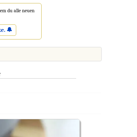
 dem du alle neuen
e. 🔔
e