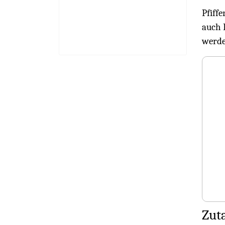
Pfiff
auch F
werde
Zuta