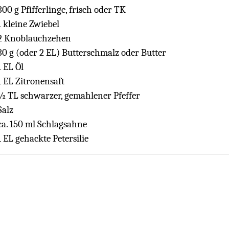
300 g Pfifferlinge, frisch oder TK
1 kleine Zwiebel
2 Knoblauchzehen
30 g (oder 2 EL) Butterschmalz oder Butter
1 EL Öl
1 EL Zitronensaft
½ TL schwarzer, gemahlener Pfeffer
Salz
ca. 150 ml Schlagsahne
1 EL gehackte Petersilie