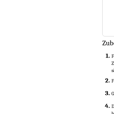
Zub
F
Z
s
F
G
D
b