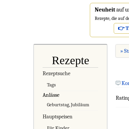
Neuheit
auf u
Rezepte, die auf 
👉 T
» St
Rezepte
Rezeptsuche
Ko
Tags
Anlässe
Ratin
Geburtstag, Jubiläum
Hauptspeisen
Für Kinder