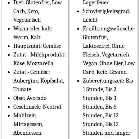
Diet:
Glutenfrei, Low
Lagerfeuer
Carb, Keto,
Schwierigkeitsgrad:
Vegetarisch
Leicht
Warm oder kalt:
Ernährungswünsche:
Warm, Kalt
Glutenfrei,
Hauptzutat:
Gemüse
Laktosefrei, Ohne
Zutat - Milchprodukt:
Fleisch, Vegetarisch,
Käse, Mozzarella
Vegan, Ohne Eier, Low
Zutat - Gemüse:
Carb, Keto, Gesund
Aubergine, Kopfsalat,
Zubereitungszeit:
Bis
Tomate
1 Stunde, Bis 2
Obst:
Avocado
Stunden, Bis 3
Geschmack:
Neutral
Stunden, Bis 6
Mahlzeit:
Stunden, Bis 12
Mittagessen,
Stunden, Bis 12
Abendessen
Stunden und länger