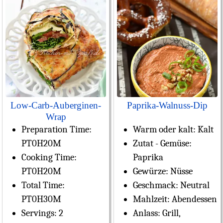
Low-Carb-Auberginen-
Paprika-Walnuss-Dip
Wrap
Preparation Time:
Warm oder kalt:
Kalt
PT0H20M
Zutat - Gemüse:
Cooking Time:
Paprika
PT0H20M
Gewürze:
Nüsse
Total Time:
Geschmack:
Neutral
PT0H30M
Mahlzeit:
Abendessen
Servings:
2
Anlass:
Grill,