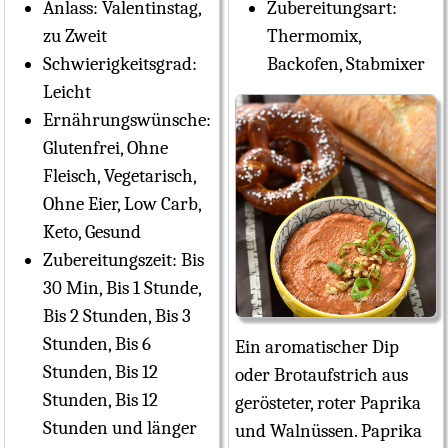
Anlass:
Valentinstag,
Zubereitungsart:
zu Zweit
Thermomix,
Schwierigkeitsgrad:
Backofen, Stabmixer
Leicht
Ernährungswünsche:
Glutenfrei, Ohne
Fleisch, Vegetarisch,
Ohne Eier, Low Carb,
Keto, Gesund
Zubereitungszeit:
Bis
30 Min, Bis 1 Stunde,
Bis 2 Stunden, Bis 3
Stunden, Bis 6
Ein aromatischer Dip
Stunden, Bis 12
oder Brotaufstrich aus
Stunden, Bis 12
gerösteter, roter Paprika
Stunden und länger
und Walnüssen. Paprika