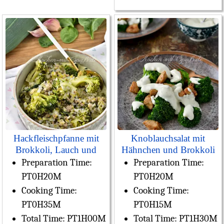
Hackfleischpfanne mit
Knoblauchsalat mit
Brokkoli, Lauch und
Hähnchen und Brokkoli
Spinat in Sahnesoße
Preparation Time:
Preparation Time:
PT0H20M
PT0H20M
Cooking Time:
Cooking Time:
PT0H35M
PT0H15M
Total Time:
PT1H00M
Total Time:
PT1H30M