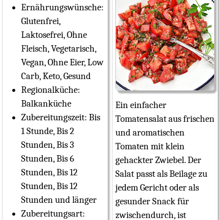
Ernährungswünsche:
Glutenfrei,
Laktosefrei, Ohne
Fleisch, Vegetarisch,
Vegan, Ohne Eier, Low
Carb, Keto, Gesund
Regionalküche:
Balkanküche
Ein einfacher
Zubereitungszeit:
Bis
Tomatensalat aus frischen
1 Stunde, Bis 2
und aromatischen
Stunden, Bis 3
Tomaten mit klein
Stunden, Bis 6
gehackter Zwiebel. Der
Stunden, Bis 12
Salat passt als Beilage zu
Stunden, Bis 12
jedem Gericht oder als
Stunden und länger
gesunder Snack für
Zubereitungsart:
zwischendurch, ist