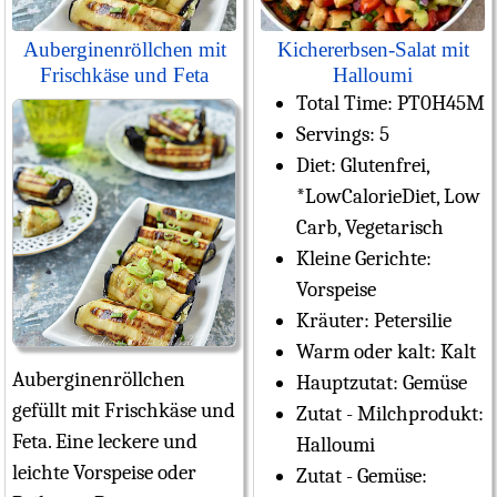
Auberginenröllchen mit
Kichererbsen-Salat mit
Frischkäse und Feta
Halloumi
Total Time:
PT0H45M
Servings:
5
Diet:
Glutenfrei,
*LowCalorieDiet, Low
Carb, Vegetarisch
Kleine Gerichte:
Vorspeise
Kräuter:
Petersilie
Warm oder kalt:
Kalt
Auberginenröllchen
Hauptzutat:
Gemüse
gefüllt mit Frischkäse und
Zutat - Milchprodukt:
Feta. Eine leckere und
Halloumi
leichte Vorspeise oder
Zutat - Gemüse: