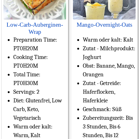
Low-Carb-Auberginen-
Mango-Overnight-Oats
Wrap
Preparation Time:
Warm oder kalt:
Kalt
PT0H20M
Zutat - Milchprodukt:
Cooking Time:
Joghurt
PT0H20M
Obst:
Banane, Mango,
Total Time:
Orangen
PT0H30M
Zutat - Getreide:
Servings:
2
Haferflocken,
Diet:
Glutenfrei, Low
Haferkleie
Carb, Keto,
Geschmack:
Süß
Vegetarisch
Zubereitungszeit:
Bis
Warm oder kalt:
3 Stunden, Bis 6
Warm, Kalt
Stunden, Bis 12