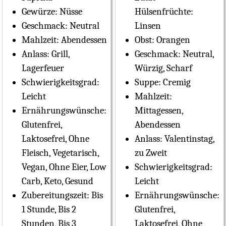
Gewürze:
Nüsse
Hülsenfrüchte:
Geschmack:
Neutral
Linsen
Mahlzeit:
Abendessen
Obst:
Orangen
Anlass:
Grill,
Geschmack:
Neutral,
Lagerfeuer
Würzig, Scharf
Schwierigkeitsgrad:
Suppe:
Cremig
Leicht
Mahlzeit:
Ernährungswünsche:
Mittagessen,
Glutenfrei,
Abendessen
Laktosefrei, Ohne
Anlass:
Valentinstag,
Fleisch, Vegetarisch,
zu Zweit
Vegan, Ohne Eier, Low
Schwierigkeitsgrad:
Carb, Keto, Gesund
Leicht
Zubereitungszeit:
Bis
Ernährungswünsche:
1 Stunde, Bis 2
Glutenfrei,
Stunden, Bis 3
Laktosefrei, Ohne