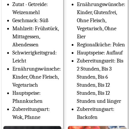
Zutat - Getreide:
Ernährungswünsche:
Weizenmehl
Kinder, Glutenfrei,
Geschmack:
Süß
Ohne Fleisch,
Mahlzeit:
Frühstück,
Vegetarisch, Ohne
Mittagessen,
Eier
Abendessen
Regionalküche:
Polen
Schwierigkeitsgrad:
Hauptspeise:
Auflauf
Leicht
Zubereitungszeit:
Bis
Ernährungswünsche:
2 Stunden, Bis 3
Kinder, Ohne Fleisch,
Stunden, Bis 6
Vegetarisch
Stunden, Bis 12
Hauptspeise:
Stunden, Bis 12
Pfannkuchen
Stunden und länger
Zubereitungsart:
Zubereitungsart:
Wok, Pfanne
Backofen