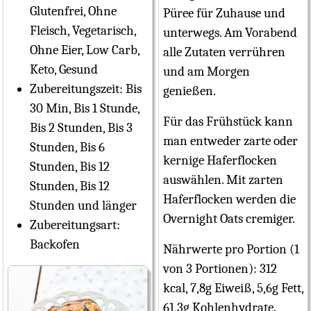
Glutenfrei, Ohne
Püree für Zuhause und
Fleisch, Vegetarisch,
unterwegs. Am Vorabend
Ohne Eier, Low Carb,
alle Zutaten verrühren
Keto, Gesund
und am Morgen
Zubereitungszeit:
Bis
genießen.
30 Min, Bis 1 Stunde,
Für das Frühstück kann
Bis 2 Stunden, Bis 3
man entweder zarte oder
Stunden, Bis 6
kernige Haferflocken
Stunden, Bis 12
auswählen. Mit zarten
Stunden, Bis 12
Haferflocken werden die
Stunden und länger
Overnight Oats cremiger.
Zubereitungsart:
Backofen
Nährwerte pro Portion (1
von 3 Portionen): 312
kcal, 7,8g Eiweiß, 5,6g Fett,
61,3g Kohlenhydrate.