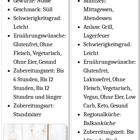
Gewürze:
Nüsse
Mahlzeit:
Geschmack:
Süß
Mittagessen,
Schwierigkeitsgrad:
Abendessen
Leicht
Anlass:
Grill,
Ernährungswünsche:
Lagerfeuer
Glutenfrei, Ohne
Schwierigkeitsgrad:
Fleisch, Vegetarisch,
Leicht
Ohne Eier, Gesund
Ernährungswünsche:
Zubereitungszeit:
Bis
Glutenfrei,
6 Stunden, Bis 12
Laktosefrei, Ohne
Stunden, Bis 12
Fleisch, Vegetarisch,
Stunden und länger
Vegan, Ohne Eier, Low
Zubereitungsart:
Carb, Keto, Gesund
Standmixer
Regionalküche:
Balkanküche
Zubereitungszeit:
Bis