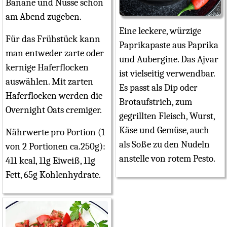
Banane und Nüsse schon
am Abend zugeben.
Eine leckere, würzige
Für das Frühstück kann
Paprikapaste aus Paprika
man entweder zarte oder
und Aubergine. Das Ajvar
kernige Haferflocken
ist vielseitig verwendbar.
auswählen. Mit zarten
Es passt als Dip oder
Haferflocken werden die
Brotaufstrich, zum
Overnight Oats cremiger.
gegrillten Fleisch, Wurst,
Käse und Gemüse, auch
Nährwerte pro Portion (1
als Soße zu den Nudeln
von 2 Portionen ca.250g):
anstelle von rotem Pesto.
411 kcal, 11g Eiweiß, 11g
Fett, 65g Kohlenhydrate.